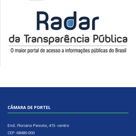
CÂMARA DE PORTEL
End.: Floriano Peixoto, 415- centro
CEP: 68480-000