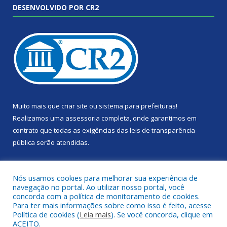
DESENVOLVIDO POR CR2
Muito mais que
criar site
ou
sistema para prefeituras
!
Realizamos uma
assessoria
completa, onde garantimos em
contrato que todas as exigências das
leis de transparência
pública
serão atendidas.
Conheça o
PNTP
e o
Radar da Transparência Pública
Nós usamos cookies para melhorar sua experiência de
navegação no portal. Ao utilizar nosso portal, você
concorda com a política de monitoramento de cookies.
Para ter mais informações sobre como isso é feito, acesse
Política de cookies (
Leia mais
). Se você concorda, clique em
Todos os direitos reservados a Câmara Municipal de Portel.
ACEITO.