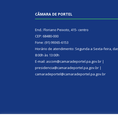
CÂMARA DE PORTEL
End.: Floriano Peixoto, 415- centro
CEP: 68480-000
Fone: (91) 99365-6153
Horário de atendimento: Segunda a Sexta-feira, da
8:00h às 13:00h
E-mail: ascom@camaradeportel.pa.gov.br |
presidencia@camaradeportel.pa.gov.br |
camaradeportel@camaradeportel.pa.gov.br