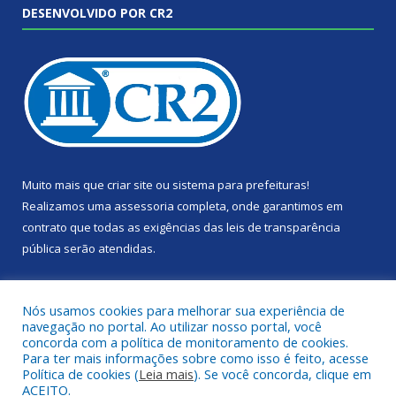
DESENVOLVIDO POR CR2
Muito mais que
criar site
ou
sistema para prefeituras
!
Realizamos uma
assessoria
completa, onde garantimos em
contrato que todas as exigências das
leis de transparência
pública
serão atendidas.
Conheça o
PNTP
e o
Radar da Transparência Pública
Nós usamos cookies para melhorar sua experiência de
navegação no portal. Ao utilizar nosso portal, você
concorda com a política de monitoramento de cookies.
Para ter mais informações sobre como isso é feito, acesse
Política de cookies (
Leia mais
). Se você concorda, clique em
Todos os direitos reservados a Câmara Municipal de Portel.
ACEITO.