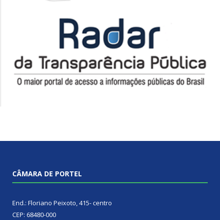
CÂMARA DE PORTEL
End.: Floriano Peixoto, 415- centro
CEP: 68480-000