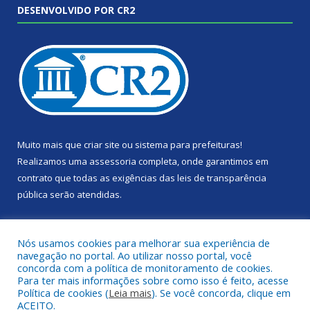
DESENVOLVIDO POR CR2
Muito mais que
criar site
ou
sistema para prefeituras
!
Realizamos uma
assessoria
completa, onde garantimos em
contrato que todas as exigências das
leis de transparência
pública
serão atendidas.
Conheça o
PNTP
e o
Radar da Transparência Pública
Nós usamos cookies para melhorar sua experiência de
navegação no portal. Ao utilizar nosso portal, você
concorda com a política de monitoramento de cookies.
Para ter mais informações sobre como isso é feito, acesse
Política de cookies (
Leia mais
). Se você concorda, clique em
Todos os direitos reservados a Câmara Municipal de Portel.
ACEITO.