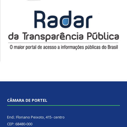
CÂMARA DE PORTEL
End.: Floriano Peixoto, 415- centro
CEP: 68480-000