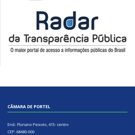
CÂMARA DE PORTEL
End.: Floriano Peixoto, 415- centro
CEP: 68480-000