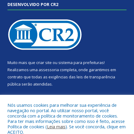
DESENVOLVIDO POR CR2
Muito mais que
criar site
ou
sistema para prefeituras
!
Realizamos uma
assessoria
completa, onde garantimos em
contrato que todas as exigências das
leis de transparência
pública
serão atendidas.
Conheça o
PNTP
e o
Radar da Transparência Pública
Nós usamos cookies para melhorar sua experiência de
navegação no portal. Ao utilizar nosso portal, você
concorda com a política de monitoramento de cookies.
Para ter mais informações sobre como isso é feito, acesse
Política de cookies (
Leia mais
). Se você concorda, clique em
Todos os direitos reservados a Câmara Municipal de Portel.
ACEITO.