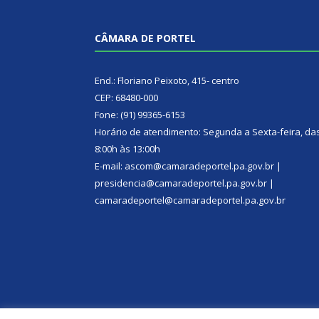
CÂMARA DE PORTEL
End.: Floriano Peixoto, 415- centro
CEP: 68480-000
Fone: (91) 99365-6153
Horário de atendimento: Segunda a Sexta-feira, da
8:00h às 13:00h
E-mail: ascom@camaradeportel.pa.gov.br |
presidencia@camaradeportel.pa.gov.br |
camaradeportel@camaradeportel.pa.gov.br