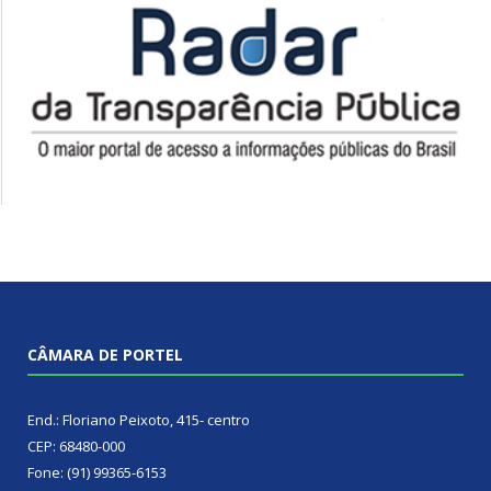
CÂMARA DE PORTEL
End.: Floriano Peixoto, 415- centro
CEP: 68480-000
Fone: (91) 99365-6153