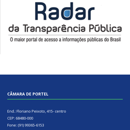
CÂMARA DE PORTEL
End.: Floriano Peixoto, 415- centro
CEP: 68480-000
Fone: (91) 99365-6153