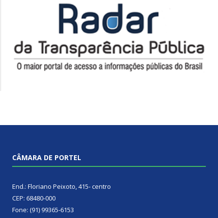
CÂMARA DE PORTEL
End.: Floriano Peixoto, 415- centro
CEP: 68480-000
Fone: (91) 99365-6153