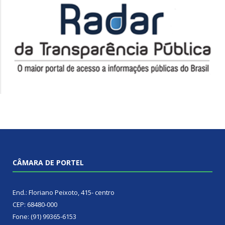
CÂMARA DE PORTEL
End.: Floriano Peixoto, 415- centro
CEP: 68480-000
Fone: (91) 99365-6153