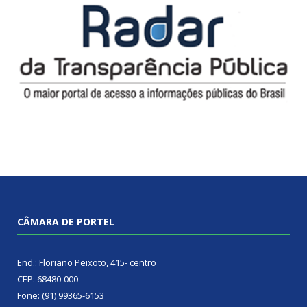
CÂMARA DE PORTEL
End.: Floriano Peixoto, 415- centro
CEP: 68480-000
Fone: (91) 99365-6153