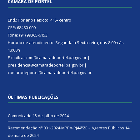
CÂMARA DE PORTEL
End.: Floriano Peixoto, 415- centro
CEP: 68480-000
Fone: (91) 99365-6153
Horário de atendimento: Segunda a Sexta-feira, das 8:00h às
13:00h
E-mail: ascom@camaradeportel.pa.gov.br |
presidencia@camaradeportel.pa.gov.br |
camaradeportel@camaradeportel.pa.gov.br
ÚLTIMAS PUBLICAÇÕES
Comunicado
15 de julho de 2024
Recomendação Nº 001-2024-MPPA-PJ44ªZE – Agentes Públicos
14
de maio de 2024