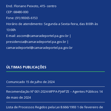
End.: Floriano Peixoto, 415- centro
CEP: 68480-000
Fone: (91) 99365-6153
Horário de atendimento: Segunda a Sexta-feira, das 8:00h às
13:00h
E-mail: ascom@camaradeportel.pa.gov.br |
presidencia@camaradeportel.pa.gov.br |
camaradeportel@camaradeportel.pa.gov.br
ÚLTIMAS PUBLICAÇÕES
Comunicado
15 de julho de 2024
Recomendação Nº 001-2024-MPPA-PJ44ªZE – Agentes Públicos
14
de maio de 2024
Lista de Processos Regidos pela Lei 8.666/1993
1 de fevereiro de