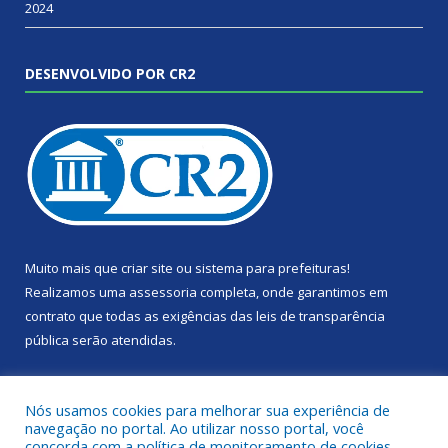
2024
DESENVOLVIDO POR CR2
Muito mais que
criar site
ou
sistema para prefeituras
!
Realizamos uma
assessoria
completa, onde garantimos em
contrato que todas as exigências das
leis de transparência
pública
serão atendidas.
Conheça o
PNTP
e o
Radar da Transparência Pública
Nós usamos cookies para melhorar sua experiência de
navegação no portal. Ao utilizar nosso portal, você
concorda com a política de monitoramento de cookies.