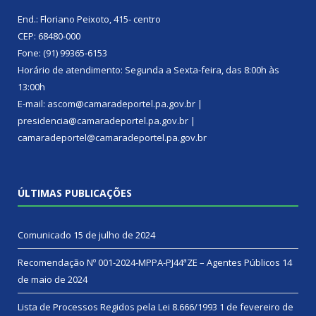
End.: Floriano Peixoto, 415- centro
CEP: 68480-000
Fone: (91) 99365-6153
Horário de atendimento: Segunda a Sexta-feira, das 8:00h às
13:00h
E-mail: ascom@camaradeportel.pa.gov.br |
presidencia@camaradeportel.pa.gov.br |
camaradeportel@camaradeportel.pa.gov.br
ÚLTIMAS PUBLICAÇÕES
Comunicado
15 de julho de 2024
Recomendação Nº 001-2024-MPPA-PJ44ªZE – Agentes Públicos
14
de maio de 2024
Lista de Processos Regidos pela Lei 8.666/1993
1 de fevereiro de