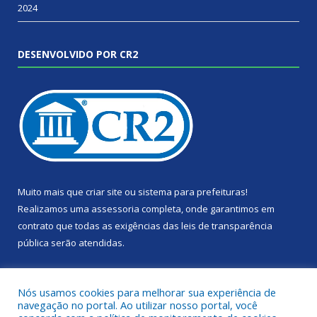
2024
DESENVOLVIDO POR CR2
Muito mais que
criar site
ou
sistema para prefeituras
!
Realizamos uma
assessoria
completa, onde garantimos em
contrato que todas as exigências das
leis de transparência
pública
serão atendidas.
Conheça o
PNTP
e o
Radar da Transparência Pública
Nós usamos cookies para melhorar sua experiência de
navegação no portal. Ao utilizar nosso portal, você