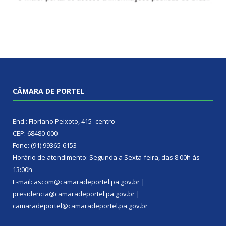
CÂMARA DE PORTEL
End.: Floriano Peixoto, 415- centro
CEP: 68480-000
Fone: (91) 99365-6153
Horário de atendimento: Segunda a Sexta-feira, das 8:00h às
13:00h
E-mail: ascom@camaradeportel.pa.gov.br |
presidencia@camaradeportel.pa.gov.br |
camaradeportel@camaradeportel.pa.gov.br