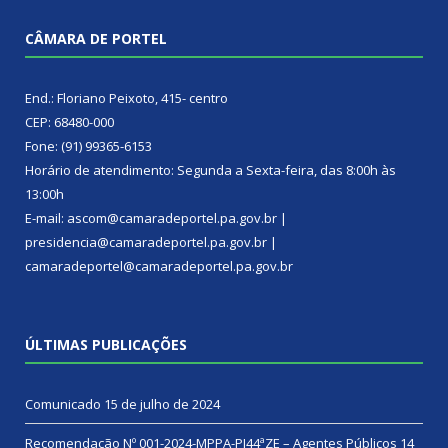
CÂMARA DE PORTEL
End.: Floriano Peixoto, 415- centro
CEP: 68480-000
Fone: (91) 99365-6153
Horário de atendimento: Segunda a Sexta-feira, das 8:00h às
13:00h
E-mail: ascom@camaradeportel.pa.gov.br |
presidencia@camaradeportel.pa.gov.br |
camaradeportel@camaradeportel.pa.gov.br
ÚLTIMAS PUBLICAÇÕES
Comunicado
15 de julho de 2024
Recomendação Nº 001-2024-MPPA-PJ44ªZE – Agentes Públicos
14