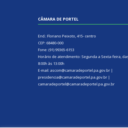
CÂMARA DE PORTEL
End.: Floriano Peixoto, 415- centro
CEP: 68480-000
Fone: (91) 99365-6153
Horário de atendimento: Segunda a Sexta-feira, da
8:00h às 13:00h
E-mail: ascom@camaradeportel.pa.gov.br |
presidencia@camaradeportel.pa.gov.br |
camaradeportel@camaradeportel.pa.gov.br