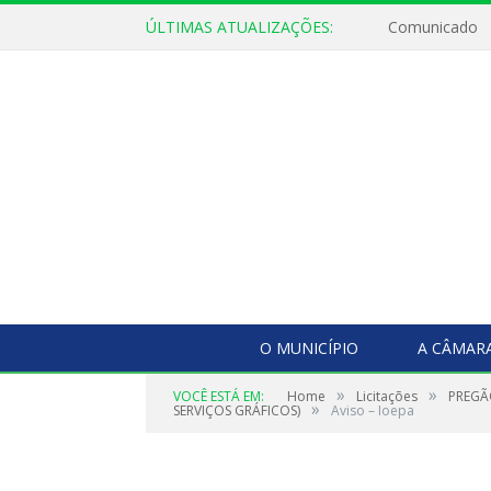
ÚLTIMAS ATUALIZAÇÕES:
Comunicado
O MUNICÍPIO
A CÂMAR
»
»
VOCÊ ESTÁ EM:
Home
Licitações
PREGÃ
»
SERVIÇOS GRÁFICOS)
Aviso – Ioepa