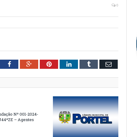
0
tter
Facebook
Google+
Pinterest
LinkedIn
Tumblr
Email
dação Nº 001-2024-
44ªZE – Agentes