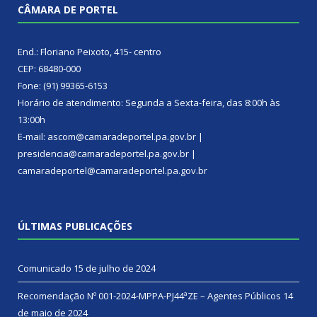
CÂMARA DE PORTEL
End.: Floriano Peixoto, 415- centro
CEP: 68480-000
Fone: (91) 99365-6153
Horário de atendimento: Segunda a Sexta-feira, das 8:00h às
13:00h
E-mail: ascom@camaradeportel.pa.gov.br |
presidencia@camaradeportel.pa.gov.br |
camaradeportel@camaradeportel.pa.gov.br
ÚLTIMAS PUBLICAÇÕES
Comunicado
15 de julho de 2024
Recomendação Nº 001-2024-MPPA-PJ44ªZE – Agentes Públicos
14
de maio de 2024