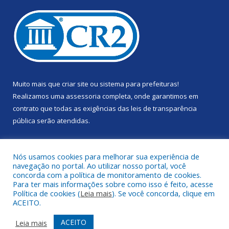
Muito mais que
criar site
ou
sistema para prefeituras
!
Realizamos uma
assessoria
completa, onde garantimos em
contrato que todas as exigências das
leis de transparência
pública
serão atendidas.
Conheça o
PNTP
e o
Radar da Transparência Pública
Nós usamos cookies para melhorar sua experiência de
navegação no portal. Ao utilizar nosso portal, você
concorda com a política de monitoramento de cookies.
Para ter mais informações sobre como isso é feito, acesse
Política de cookies (
Leia mais
). Se você concorda, clique em
Todos os direitos reservados a Câmara Municipal de Portel.
ACEITO.
Mapa do Site
Acessar Área Administrativa
ACEITO
Leia mais