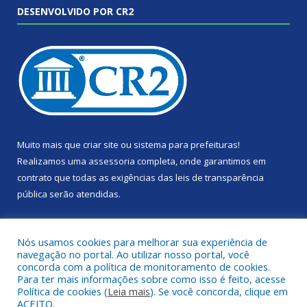
DESENVOLVIDO POR CR2
Muito mais que
criar site
ou
sistema para prefeituras
!
Realizamos uma
assessoria
completa, onde garantimos em
contrato que todas as exigências das
leis de transparência
pública
serão atendidas.
Conheça o
PNTP
e o
Radar da Transparência Pública
Nós usamos cookies para melhorar sua experiência de
navegação no portal. Ao utilizar nosso portal, você
concorda com a política de monitoramento de cookies.
Para ter mais informações sobre como isso é feito, acesse
Política de cookies (
Leia mais
). Se você concorda, clique em
Todos os direitos reservados a Câmara Municipal de Portel.
ACEITO.