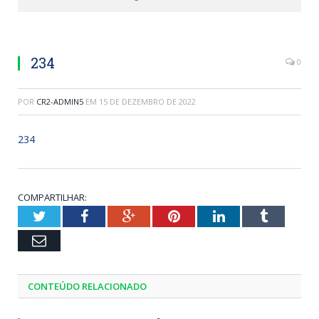
234
0
POR
CR2-ADMIN5
EM
15 DE DEZEMBRO DE 2022
234
COMPARTILHAR:
Twitter
Facebook
Google+
Pinterest
LinkedIn
Tumblr
Email
CONTEÚDO RELACIONADO