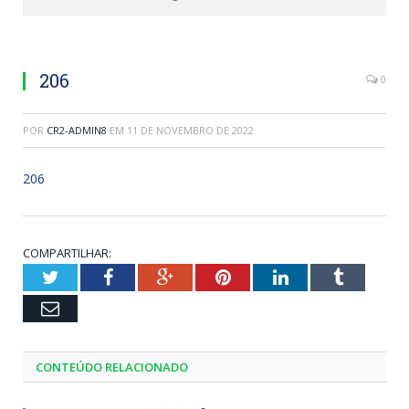
206
0
POR
CR2-ADMIN8
EM
11 DE NOVEMBRO DE 2022
206
COMPARTILHAR:
Twitter
Facebook
Google+
Pinterest
LinkedIn
Tumblr
Email
CONTEÚDO RELACIONADO