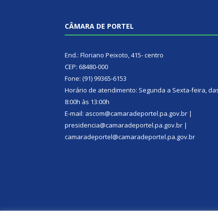
CÂMARA DE PORTEL
End.: Floriano Peixoto, 415- centro
CEP: 68480-000
Fone: (91) 99365-6153
Horário de atendimento: Segunda a Sexta-feira, da
8:00h às 13:00h
E-mail: ascom@camaradeportel.pa.gov.br |
presidencia@camaradeportel.pa.gov.br |
camaradeportel@camaradeportel.pa.gov.br