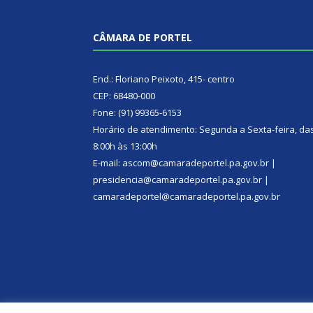
CÂMARA DE PORTEL
End.: Floriano Peixoto, 415- centro
CEP: 68480-000
Fone: (91) 99365-6153
Horário de atendimento: Segunda a Sexta-feira, da
8:00h às 13:00h
E-mail: ascom@camaradeportel.pa.gov.br |
presidencia@camaradeportel.pa.gov.br |
camaradeportel@camaradeportel.pa.gov.br