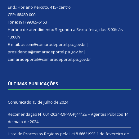
End.: Floriano Peixoto, 415- centro
CEP: 68480-000
Fone: (91) 99365-6153
Horário de atendimento: Segunda a Sexta-feira, das 8:00h às
13:00h
E-mail: ascom@camaradeportel.pa.gov.br |
presidencia@camaradeportel.pa.gov.br |
camaradeportel@camaradeportel.pa.gov.br
ÚLTIMAS PUBLICAÇÕES
Comunicado
15 de julho de 2024
Recomendação Nº 001-2024-MPPA-PJ44ªZE – Agentes Públicos
14
de maio de 2024
Lista de Processos Regidos pela Lei 8.666/1993
1 de fevereiro de