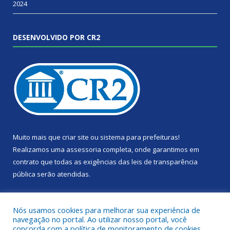
2024
DESENVOLVIDO POR CR2
Muito mais que
criar site
ou
sistema para prefeituras
!
Realizamos uma
assessoria
completa, onde garantimos em
contrato que todas as exigências das
leis de transparência
pública
serão atendidas.
Conheça o
PNTP
e o
Radar da Transparência Pública
Nós usamos cookies para melhorar sua experiência de
navegação no portal. Ao utilizar nosso portal, você
concorda com a política de monitoramento de cookies.