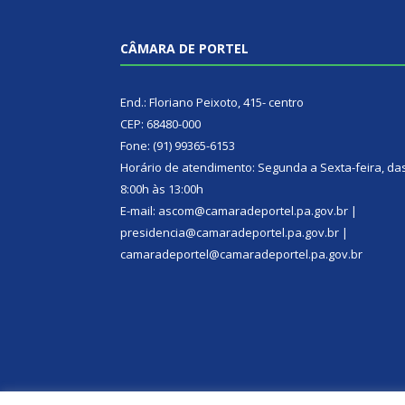
CÂMARA DE PORTEL
End.: Floriano Peixoto, 415- centro
CEP: 68480-000
Fone: (91) 99365-6153
Horário de atendimento: Segunda a Sexta-feira, da
8:00h às 13:00h
E-mail: ascom@camaradeportel.pa.gov.br |
presidencia@camaradeportel.pa.gov.br |
camaradeportel@camaradeportel.pa.gov.br