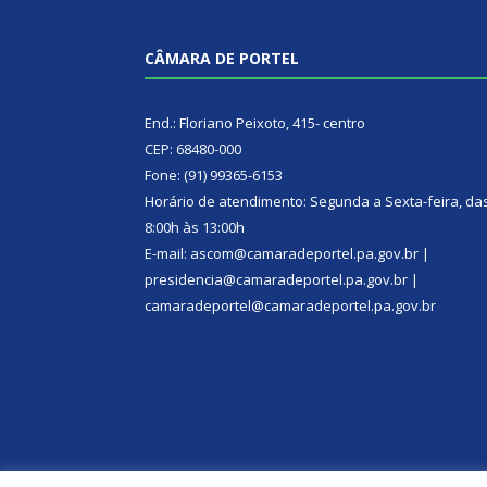
CÂMARA DE PORTEL
End.: Floriano Peixoto, 415- centro
CEP: 68480-000
Fone: (91) 99365-6153
Horário de atendimento: Segunda a Sexta-feira, da
8:00h às 13:00h
E-mail: ascom@camaradeportel.pa.gov.br |
presidencia@camaradeportel.pa.gov.br |
camaradeportel@camaradeportel.pa.gov.br