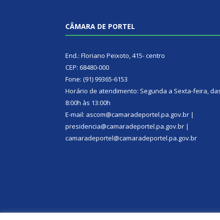
CÂMARA DE PORTEL
End.: Floriano Peixoto, 415- centro
CEP: 68480-000
Fone: (91) 99365-6153
Horário de atendimento: Segunda a Sexta-feira, da
8:00h às 13:00h
E-mail: ascom@camaradeportel.pa.gov.br |
presidencia@camaradeportel.pa.gov.br |
camaradeportel@camaradeportel.pa.gov.br