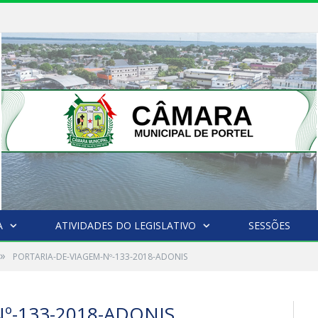
A
ATIVIDADES DO LEGISLATIVO
SESSÕES
»
PORTARIA-DE-VIAGEM-Nº-133-2018-ADONIS
º-133-2018-ADONIS