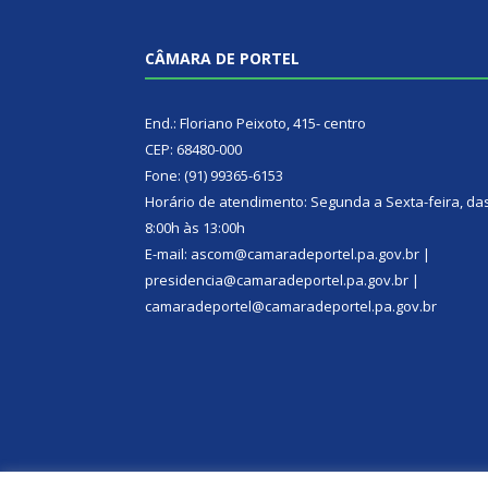
CÂMARA DE PORTEL
End.: Floriano Peixoto, 415- centro
CEP: 68480-000
Fone: (91) 99365-6153
Horário de atendimento: Segunda a Sexta-feira, da
8:00h às 13:00h
E-mail: ascom@camaradeportel.pa.gov.br |
presidencia@camaradeportel.pa.gov.br |
camaradeportel@camaradeportel.pa.gov.br