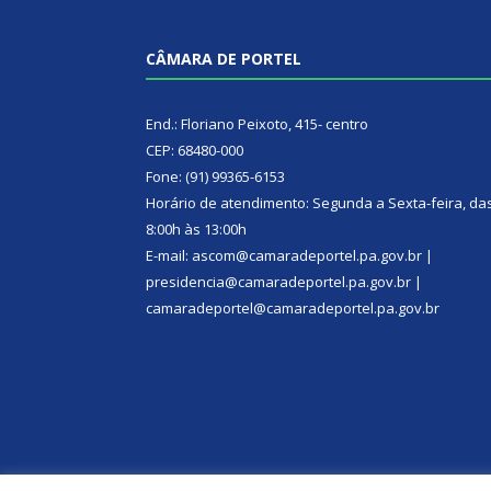
CÂMARA DE PORTEL
End.: Floriano Peixoto, 415- centro
CEP: 68480-000
Fone: (91) 99365-6153
Horário de atendimento: Segunda a Sexta-feira, da
8:00h às 13:00h
E-mail: ascom@camaradeportel.pa.gov.br |
presidencia@camaradeportel.pa.gov.br |
camaradeportel@camaradeportel.pa.gov.br