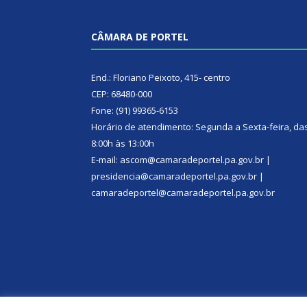
CÂMARA DE PORTEL
End.: Floriano Peixoto, 415- centro
CEP: 68480-000
Fone: (91) 99365-6153
Horário de atendimento: Segunda a Sexta-feira, da
8:00h às 13:00h
E-mail: ascom@camaradeportel.pa.gov.br |
presidencia@camaradeportel.pa.gov.br |
camaradeportel@camaradeportel.pa.gov.br