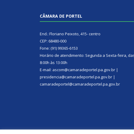
CÂMARA DE PORTEL
End.: Floriano Peixoto, 415- centro
CEP: 68480-000
Fone: (91) 99365-6153
Horário de atendimento: Segunda a Sexta-feira, da
8:00h às 13:00h
E-mail: ascom@camaradeportel.pa.gov.br |
presidencia@camaradeportel.pa.gov.br |
camaradeportel@camaradeportel.pa.gov.br