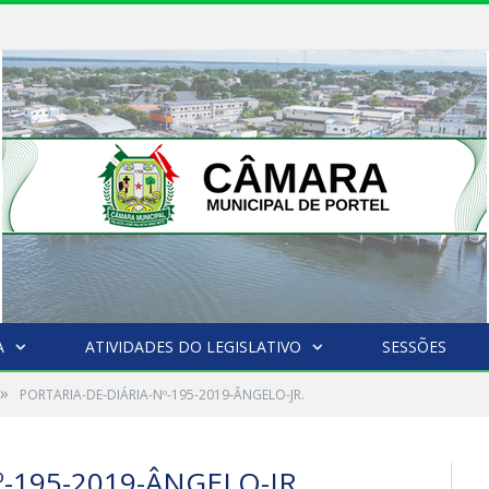
A
ATIVIDADES DO LEGISLATIVO
SESSÕES
»
PORTARIA-DE-DIÁRIA-Nº-195-2019-ÂNGELO-JR.
-195-2019-ÂNGELO-JR.