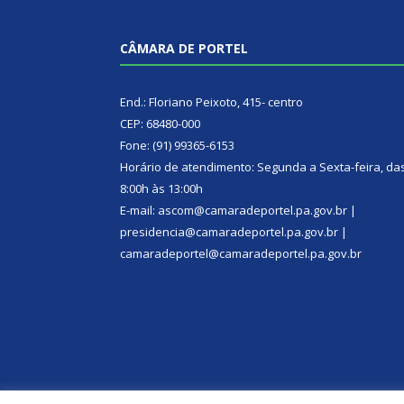
CÂMARA DE PORTEL
End.: Floriano Peixoto, 415- centro
CEP: 68480-000
Fone: (91) 99365-6153
Horário de atendimento: Segunda a Sexta-feira, da
8:00h às 13:00h
E-mail: ascom@camaradeportel.pa.gov.br |
presidencia@camaradeportel.pa.gov.br |
camaradeportel@camaradeportel.pa.gov.br