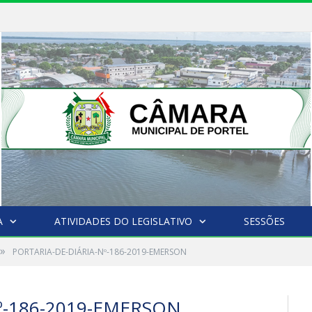
A
ATIVIDADES DO LEGISLATIVO
SESSÕES
»
PORTARIA-DE-DIÁRIA-Nº-186-2019-EMERSON
º-186-2019-EMERSON