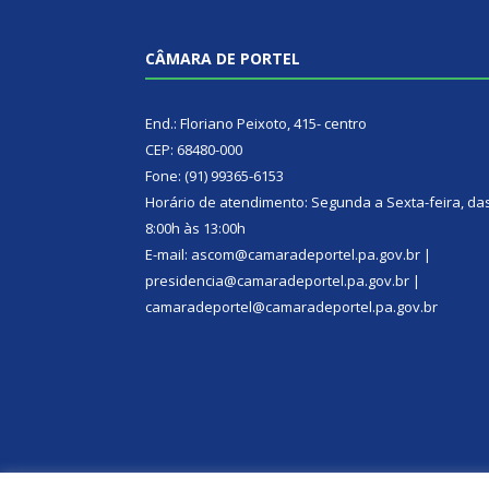
CÂMARA DE PORTEL
End.: Floriano Peixoto, 415- centro
CEP: 68480-000
Fone: (91) 99365-6153
Horário de atendimento: Segunda a Sexta-feira, da
8:00h às 13:00h
E-mail: ascom@camaradeportel.pa.gov.br |
presidencia@camaradeportel.pa.gov.br |
camaradeportel@camaradeportel.pa.gov.br