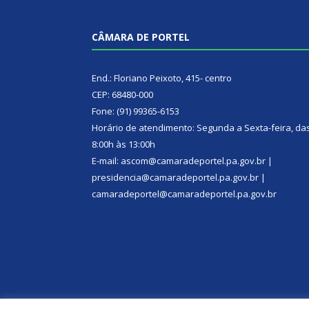
CÂMARA DE PORTEL
End.: Floriano Peixoto, 415- centro
CEP: 68480-000
Fone: (91) 99365-6153
Horário de atendimento: Segunda a Sexta-feira, da
8:00h às 13:00h
E-mail: ascom@camaradeportel.pa.gov.br |
presidencia@camaradeportel.pa.gov.br |
camaradeportel@camaradeportel.pa.gov.br