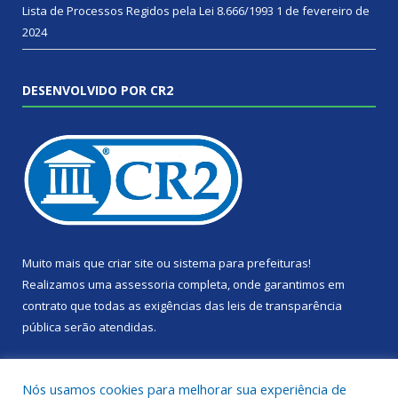
Lista de Processos Regidos pela Lei 8.666/1993
1 de fevereiro de
2024
DESENVOLVIDO POR CR2
Muito mais que
criar site
ou
sistema para prefeituras
!
Realizamos uma
assessoria
completa, onde garantimos em
contrato que todas as exigências das
leis de transparência
pública
serão atendidas.
Conheça o
PNTP
e o
Radar da Transparência Pública
Nós usamos cookies para melhorar sua experiência de