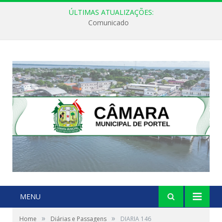
ÚLTIMAS ATUALIZAÇÕES:
Comunicado
MENU
»
»
Home
Diárias e Passagens
DIARIA 146