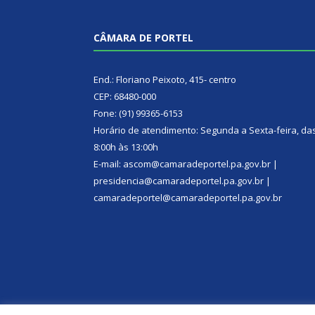
CÂMARA DE PORTEL
End.: Floriano Peixoto, 415- centro
CEP: 68480-000
Fone: (91) 99365-6153
Horário de atendimento: Segunda a Sexta-feira, da
8:00h às 13:00h
E-mail: ascom@camaradeportel.pa.gov.br |
presidencia@camaradeportel.pa.gov.br |
camaradeportel@camaradeportel.pa.gov.br