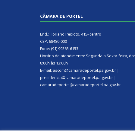
CÂMARA DE PORTEL
End.: Floriano Peixoto, 415- centro
CEP: 68480-000
Fone: (91) 99365-6153
Horário de atendimento: Segunda a Sexta-feira, da
8:00h às 13:00h
E-mail: ascom@camaradeportel.pa.gov.br |
presidencia@camaradeportel.pa.gov.br |
camaradeportel@camaradeportel.pa.gov.br