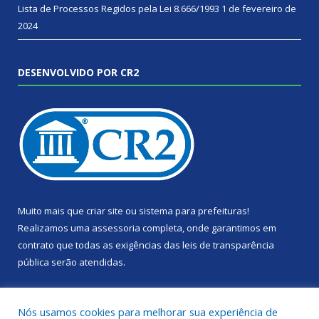
Lista de Processos Regidos pela Lei 8.666/1993
1 de fevereiro de
2024
DESENVOLVIDO POR CR2
Muito mais que
criar site
ou
sistema para prefeituras
!
Realizamos uma
assessoria
completa, onde garantimos em
contrato que todas as exigências das
leis de transparência
pública
serão atendidas.
Conheça o
PNTP
e o
Radar da Transparência Pública
Nós usamos cookies para melhorar sua experiência de