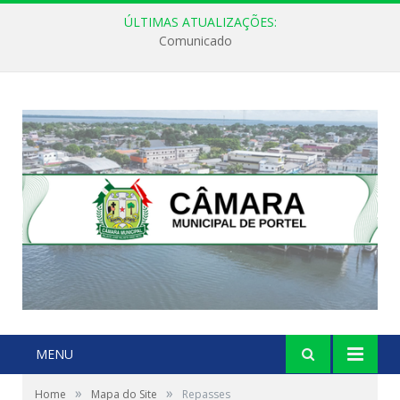
ÚLTIMAS ATUALIZAÇÕES:
Comunicado
MENU
»
»
Home
Mapa do Site
Repasses