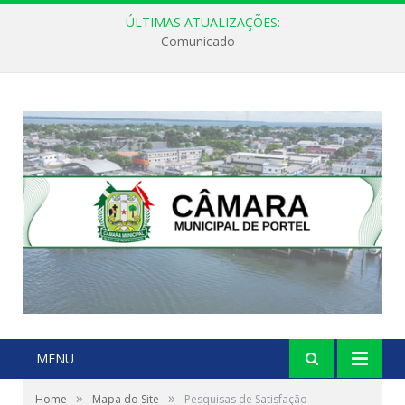
ÚLTIMAS ATUALIZAÇÕES:
Comunicado
MENU
»
»
Home
Mapa do Site
Pesquisas de Satisfação