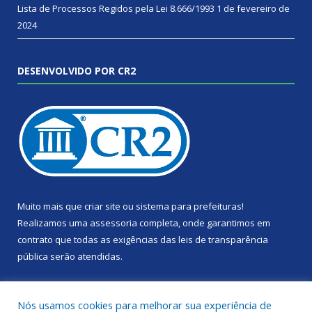
Lista de Processos Regidos pela Lei 8.666/1993
1 de fevereiro de
2024
DESENVOLVIDO POR CR2
Muito mais que
criar site
ou
sistema para prefeituras
!
Realizamos uma
assessoria
completa, onde garantimos em
contrato que todas as exigências das
leis de transparência
pública
serão atendidas.
Conheça o
PNTP
e o
Radar da Transparência Pública
Nós usamos cookies para melhorar sua experiência de