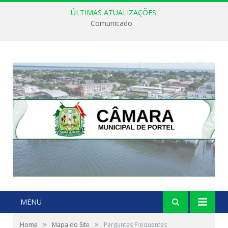
ÚLTIMAS ATUALIZAÇÕES:
Comunicado
MENU
»
»
Home
Mapa do Site
Perguntas Frequentes