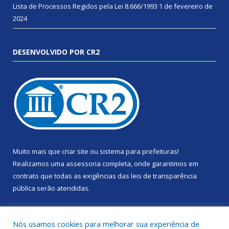
Lista de Processos Regidos pela Lei 8.666/1993
1 de fevereiro de
2024
DESENVOLVIDO POR CR2
Muito mais que
criar site
ou
sistema para prefeituras
!
Realizamos uma
assessoria
completa, onde garantimos em
contrato que todas as exigências das
leis de transparência
pública
serão atendidas.
Conheça o
PNTP
e o
Radar da Transparência Pública
Nós usamos cookies para melhorar sua experiência de