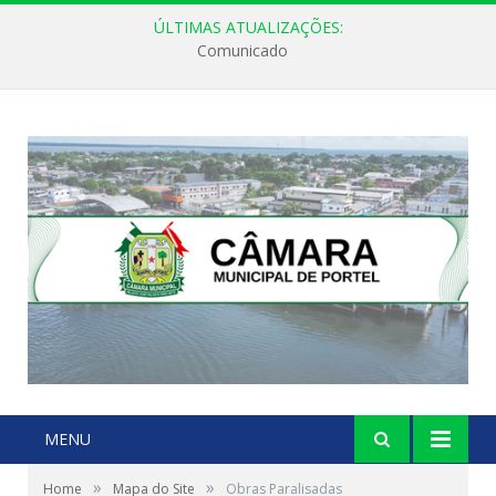
ÚLTIMAS ATUALIZAÇÕES:
Comunicado
MENU
»
»
Home
Mapa do Site
Obras Paralisadas