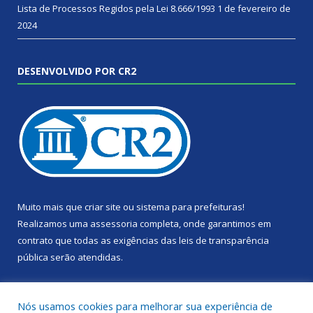
Lista de Processos Regidos pela Lei 8.666/1993
1 de fevereiro de
2024
DESENVOLVIDO POR CR2
Muito mais que
criar site
ou
sistema para prefeituras
!
Realizamos uma
assessoria
completa, onde garantimos em
contrato que todas as exigências das
leis de transparência
pública
serão atendidas.
Conheça o
PNTP
e o
Radar da Transparência Pública
Nós usamos cookies para melhorar sua experiência de