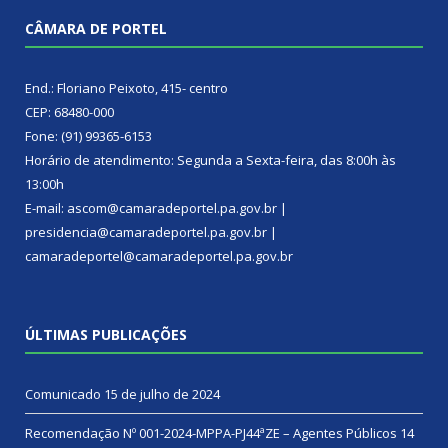
CÂMARA DE PORTEL
End.: Floriano Peixoto, 415- centro
CEP: 68480-000
Fone: (91) 99365-6153
Horário de atendimento: Segunda a Sexta-feira, das 8:00h às
13:00h
E-mail: ascom@camaradeportel.pa.gov.br |
presidencia@camaradeportel.pa.gov.br |
camaradeportel@camaradeportel.pa.gov.br
ÚLTIMAS PUBLICAÇÕES
Comunicado
15 de julho de 2024
Recomendação Nº 001-2024-MPPA-PJ44ªZE – Agentes Públicos
14