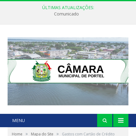
ÚLTIMAS ATUALIZAÇÕES:
Comunicado
MENU
»
»
Home
Mapa do Site
Gastos com Cartão de Crédito