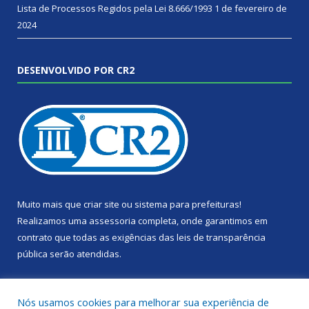
Lista de Processos Regidos pela Lei 8.666/1993
1 de fevereiro de
2024
DESENVOLVIDO POR CR2
Muito mais que
criar site
ou
sistema para prefeituras
!
Realizamos uma
assessoria
completa, onde garantimos em
contrato que todas as exigências das
leis de transparência
pública
serão atendidas.
Conheça o
PNTP
e o
Radar da Transparência Pública
Nós usamos cookies para melhorar sua experiência de