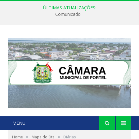
ÚLTIMAS ATUALIZAÇÕES:
Comunicado
MENU
»
»
Home
Mapa do Site
Diárias