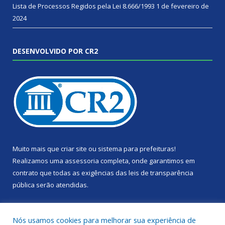
Lista de Processos Regidos pela Lei 8.666/1993
1 de fevereiro de
2024
DESENVOLVIDO POR CR2
Muito mais que
criar site
ou
sistema para prefeituras
!
Realizamos uma
assessoria
completa, onde garantimos em
contrato que todas as exigências das
leis de transparência
pública
serão atendidas.
Conheça o
PNTP
e o
Radar da Transparência Pública
Nós usamos cookies para melhorar sua experiência de