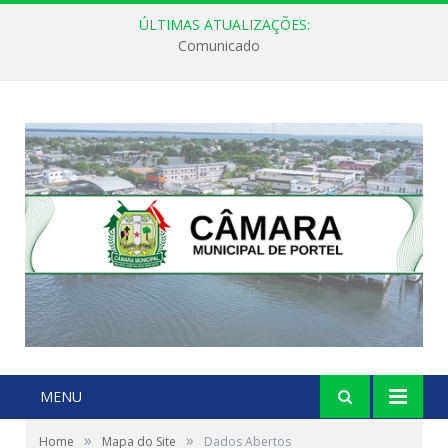
ÚLTIMAS ATUALIZAÇÕES:
Comunicado
MENU
»
»
Home
Mapa do Site
Dados Abertos