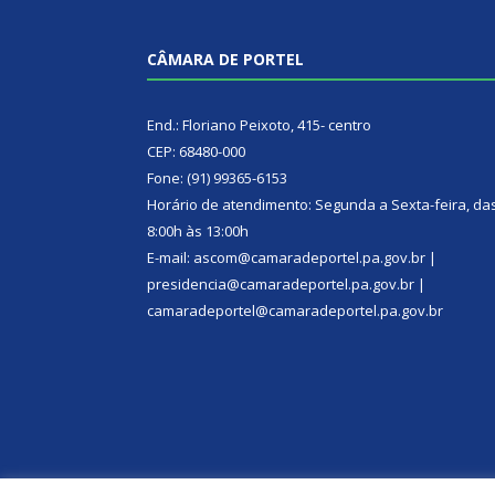
CÂMARA DE PORTEL
End.: Floriano Peixoto, 415- centro
CEP: 68480-000
Fone: (91) 99365-6153
Horário de atendimento: Segunda a Sexta-feira, da
8:00h às 13:00h
E-mail: ascom@camaradeportel.pa.gov.br |
presidencia@camaradeportel.pa.gov.br |
camaradeportel@camaradeportel.pa.gov.br