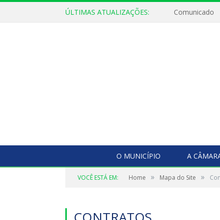
ÚLTIMAS ATUALIZAÇÕES:
Comunicado
O MUNICÍPIO
A CÂMAR
»
»
VOCÊ ESTÁ EM:
Home
Mapa do Site
Con
CONTRATOS