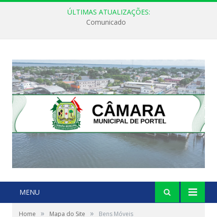
ÚLTIMAS ATUALIZAÇÕES:
Comunicado
MENU
»
»
Home
Mapa do Site
Bens Móveis