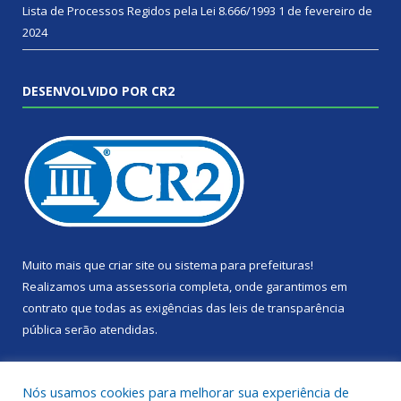
Lista de Processos Regidos pela Lei 8.666/1993
1 de fevereiro de
2024
DESENVOLVIDO POR CR2
Muito mais que
criar site
ou
sistema para prefeituras
!
Realizamos uma
assessoria
completa, onde garantimos em
contrato que todas as exigências das
leis de transparência
pública
serão atendidas.
Conheça o
PNTP
e o
Radar da Transparência Pública
Nós usamos cookies para melhorar sua experiência de