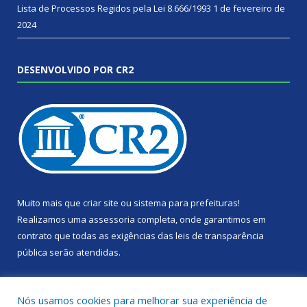
Lista de Processos Regidos pela Lei 8.666/1993
1 de fevereiro de
2024
DESENVOLVIDO POR CR2
Muito mais que
criar site
ou
sistema para prefeituras
!
Realizamos uma
assessoria
completa, onde garantimos em
contrato que todas as exigências das
leis de transparência
pública
serão atendidas.
Conheça o
PNTP
e o
Radar da Transparência Pública
Nós usamos cookies para melhorar sua experiência de