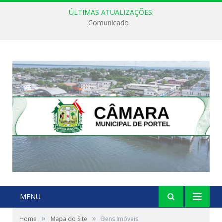
ÚLTIMAS ATUALIZAÇÕES:
Comunicado
MENU
»
»
Home
Mapa do Site
Bens Imóveis