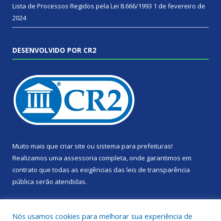
Lista de Processos Regidos pela Lei 8.666/1993
1 de fevereiro de
2024
DESENVOLVIDO POR CR2
Muito mais que
criar site
ou
sistema para prefeituras
!
Realizamos uma
assessoria
completa, onde garantimos em
contrato que todas as exigências das
leis de transparência
pública
serão atendidas.
Conheça o
PNTP
e o
Radar da Transparência Pública
Nós usamos cookies para melhorar sua experiência de