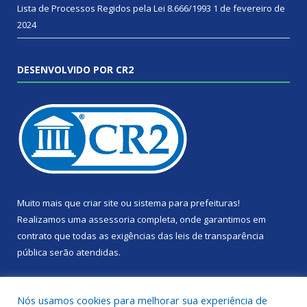
Lista de Processos Regidos pela Lei 8.666/1993
1 de fevereiro de
2024
DESENVOLVIDO POR CR2
Muito mais que
criar site
ou
sistema para prefeituras
!
Realizamos uma
assessoria
completa, onde garantimos em
contrato que todas as exigências das
leis de transparência
pública
serão atendidas.
Conheça o
PNTP
e o
Radar da Transparência Pública
Nós usamos cookies para melhorar sua experiência de