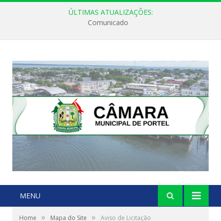
ÚLTIMAS ATUALIZAÇÕES:
Comunicado
MENU
»
»
Home
Mapa do Site
Aviso de Licitação